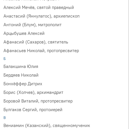
Алексий Мечёв, святой праведный
Анастасий (Яннулатос), архиепископ
Антоний (Блум), митрополит
Арцыбушев Алексей
Афанасий (Сахаров), святитель
Афанасьев Николай, протопресвитер
Б
Балакшина Юлия
Бердяев Николай
Бонхёффер Дитрих
Борис (Холчев), архимандрит
Боровой Виталий, протопресвитер
Булгаков Сергий, протоиерей
В
Вениамин (Казанский), священномученик