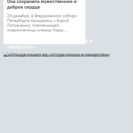
Она сохранила мужественное и
доброе сердце
23 декабря, в Федоровском соборе
Петербурга прощались с Кирой
Литовченко, племянницей
новомученицы княжны Киры ...
28 марта 2016
«Откуда пошел яд, оттуда пошло и
лекарство»
Три дня подряд, с 20 по 22 марта, в Молдове, по
благословению митрополита Кишиневского и
всея Молдовы Владимира и епископа Кагульского
и Комратского Анатолия, проходили ...