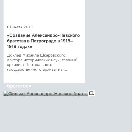
01 марта 2018
«Создание Александро-Невского
братства в Петрограде в 1918–
1919 годах»
Доклад Михаила Шкаровского,
доктора исторических наук, главный
архивист Центрального
государственного архива, на ...
02 октября 2017
Фильм «Александро-Невское
братство»
Фильм посвящен истории уникального
явления в жизни Русской православной
церкви ХХ века