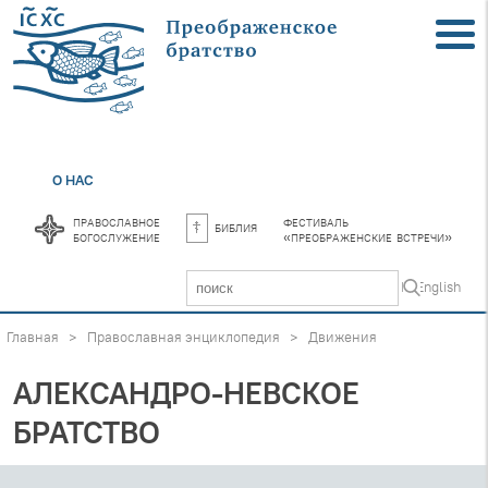
О НАС
православное
фестиваль
библия
богослужение
«преображенские встречи»
In English
Главная
>
Православная энциклопедия
>
Движения
АЛЕКСАНДРО-НЕВСКОЕ
БРАТСТВО