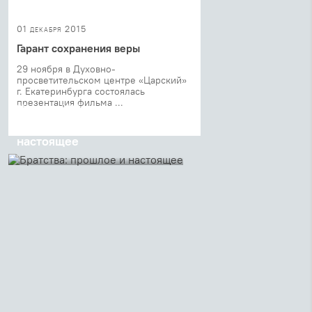
01 декабря 2015
Гарант сохранения веры
29 ноября в Духовно-
просветительском центре «Царский»
г. Екатеринбурга состоялась
презентация фильма ...
25 ноября 2015
Братства: прошлое и
настоящее
Презентация фильма
«Александро-Невское братство»
прошла 23 ноября в зале
собраний Благовещенского
кафедрального собора города
Воронежа по благословению
митрополита Воронежского и ...