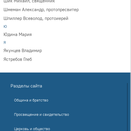
Шик Михаил, священник
Шмеман Александр, протопресвитер
Шпиллер Всеволод, протоиерей
Ю
Юдина Мария
Я
Якунцев Владимир
Ястребов Глеб
Разделы сайта
Община и братство
Просвещение и свидетельство
Церковь и общество