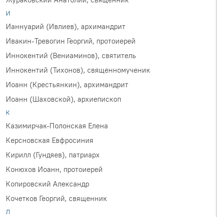
И
Ианнуарий (Ивлиев), архимандрит
Ивакин-Тревогин Георгий, протоиерей
Иннокентий (Вениаминов), святитель
Иннокентий (Тихонов), священномученик
Иоанн (Крестьянкин), архимандрит
Иоанн (Шаховской), архиепископ
К
Казимирчак-Полонская Елена
Керсновская Евфросиния
Кирилл (Гундяев), патриарх
Конюхов Иоанн, протоиерей
Копировский Александр
Кочетков Георгий, священник
Л