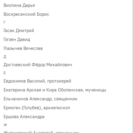
Виолина Дарья
Воскресенский Борис
Г
Гасак Дмитрий
Гзгзян Давид
Глазычев Вячеслав
Д
Достоевский Фёдор Михайлович
Е
Евдокимов Василий, протоиерей
Екатерина Арская и Кира Оболенская, мученицы
Ельчанинов Александр, священник
Ермоген (Голубев), архиепископ
Ершова Александра
Ж
Жураковский Анатолий, священник