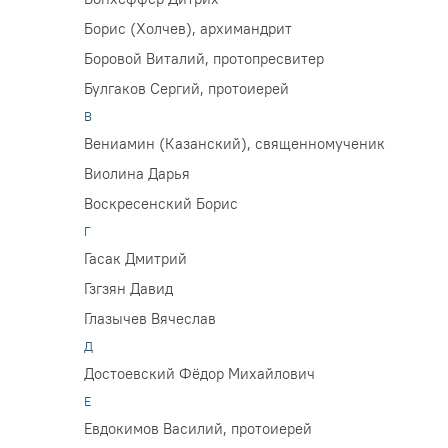
Борис (Холчев), архимандрит
Боровой Виталий, протопресвитер
Булгаков Сергий, протоиерей
В
Вениамин (Казанский), священномученик
Виолина Дарья
Воскресенский Борис
Г
Гасак Дмитрий
Гзгзян Давид
Глазычев Вячеслав
Д
Достоевский Фёдор Михайлович
Е
Евдокимов Василий, протоиерей