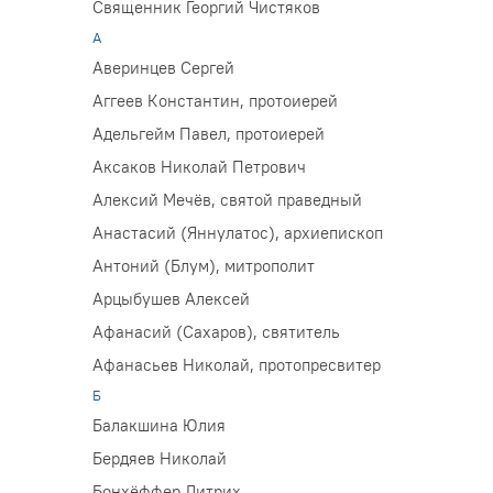
Священник Георгий Чистяков
А
Аверинцев Сергей
Аггеев Константин, протоиерей
Адельгейм Павел, протоиерей
Аксаков Николай Петрович
Алексий Мечёв, святой праведный
Анастасий (Яннулатос), архиепископ
Антоний (Блум), митрополит
Арцыбушев Алексей
Афанасий (Сахаров), святитель
Афанасьев Николай, протопресвитер
Б
Балакшина Юлия
Бердяев Николай
Бонхёффер Дитрих