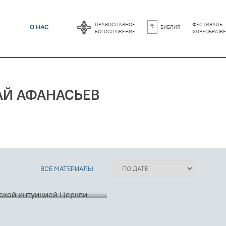
православное
фестиваль
библия
О НАС
богослужение
«преображе
АЙ АФАНАСЬЕВ
ЬЕВ БЫЛ
 ИНТУИЦИЕЙ
ВСЕ МАТЕРИАЛЫ
– к дню памяти отца Николая