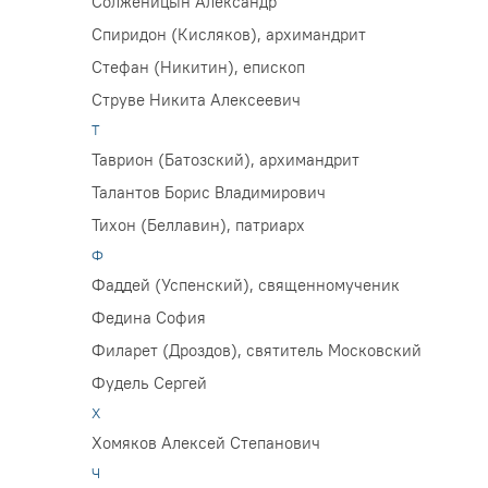
Солженицын Александр
Спиридон (Кисляков), архимандрит
Стефан (Никитин), епископ
Струве Никита Алексеевич
Т
Таврион (Батозский), архимандрит
Талантов Борис Владимирович
Тихон (Беллавин), патриарх
Ф
Фаддей (Успенский), священномученик
Федина София
Филарет (Дроздов), святитель Московский
Фудель Сергей
Х
Хомяков Алексей Степанович
Ч