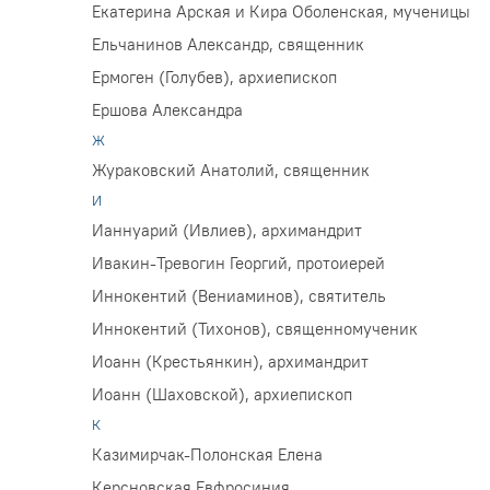
Екатерина Арская и Кира Оболенская, мученицы
Ельчанинов Александр, священник
Ермоген (Голубев), архиепископ
Ершова Александра
Ж
Жураковский Анатолий, священник
И
Ианнуарий (Ивлиев), архимандрит
Ивакин-Тревогин Георгий, протоиерей
Иннокентий (Вениаминов), святитель
Иннокентий (Тихонов), священномученик
Иоанн (Крестьянкин), архимандрит
Иоанн (Шаховской), архиепископ
К
Казимирчак-Полонская Елена
Керсновская Евфросиния