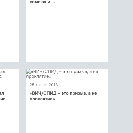
семью» и ...
ился
17 июня в Вологде состоялась встреча
ля
Патриарха Московского и всея Руси
ее 50...
Кирилла с участниками социальных
проектов ...
25 апреля 2018
ал
«ВИЧ/СПИД – это призыв, а не
пис
проклятие»
работу
Российские религиозные деятели
приняли участие в VI международной
конференции по ВИЧ/СПИДу в
Восточной Европе и ...