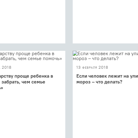
а 2018
13 февраля 2018
арству проще ребенка в
Если человек лежит на ули
 забрать, чем семье
мороз – что делать?
ь»
Кому в холода может понадоб
наша помощь, и как ее прави
о помогать социально
оказать?
щенным гражданам