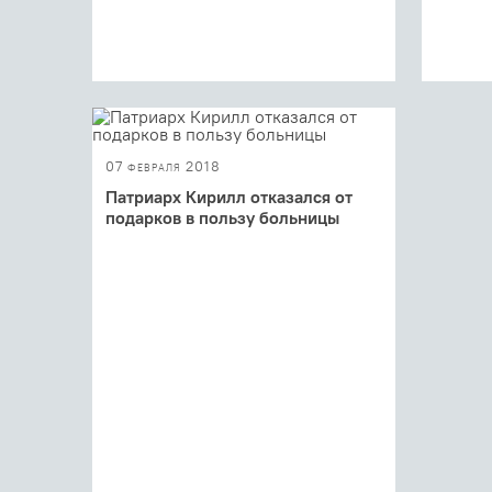
07 февраля 2018
Патриарх Кирилл отказался от
подарков в пользу больницы
Патриарх Кирилл призвал столичное
духовенство не дарить ему цветы по
случаю девятилетия интронизации,
потратив ...