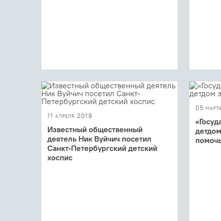
05 март
11 апреля 2018
«Госуд
Известный общественный
детдом
деятель Ник Вуйчич посетил
помоч
Санкт-Петербургский детский
Как над
хоспис
незащи
31 марта 2018 года известный
австралийский общественный
деятель, руководитель
благотворительной организации «Life
...