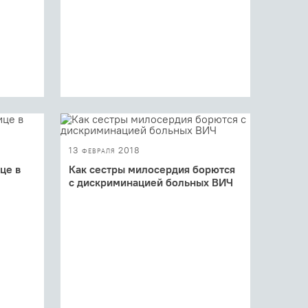
13 февраля 2018
це в
Как сестры милосердия борются
с дискриминацией больных ВИЧ
иться
Ученые всего мира рассчитывают к
льно
2030 году победить эпидемию
СПИДа