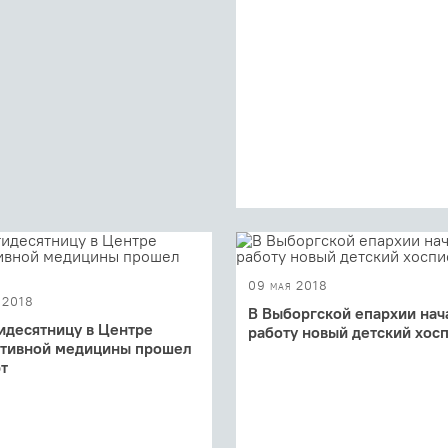
В Дармштадте 8 июля заверш
международный форум «День
православного волонтера». Д
обмена опытом собралось бол
09 мая 2018
 2018
В Выборгской епархии нач
идесятницу в Центре
работу новый детский хос
ативной медицины прошел
В Выборгской епархии начал 
т
новый детский хоспис
ятница – праздник, когда все
оживает, наполняясь радостью
анием. Проживая этот день,
й ...