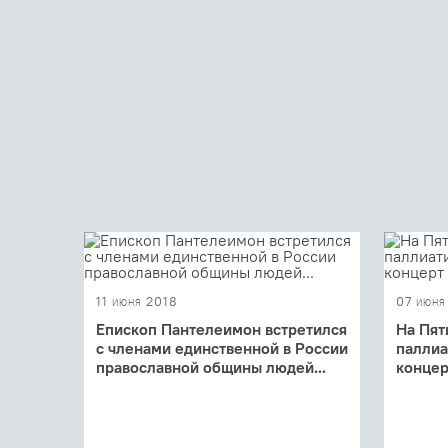
11 июня 2018
07 июня
Епископ Пантелеимон встретился
На Пят
с членами единственной в России
палли
православной общины людей...
концер
Участники встречи рассказали
Пятидес
епископу Пантелеимону о жизни и
вокруг 
достижениях общины, поделились
и ликов
планами
верующи