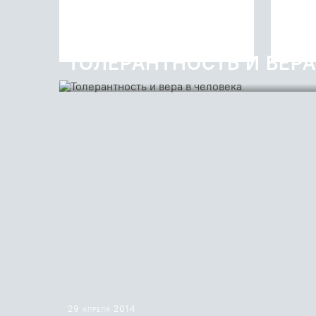
08 июня 2014
ТОЛЕРАНТНОСТЬ И ВЕРА
Людей с психическими или физическими нарушения
улицах, в транспорте, в музеях, в некоторых детских
реагировать, когда мы встречаем ...
29 апреля 2014