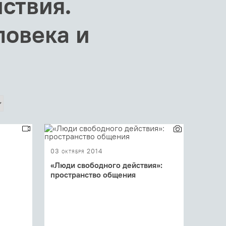
ствия.
ловека и
03 октября 2014
«Люди свободного действия»:
пространство общения
го
Конференция «Люди свободного
действия» продолжается. Кроме
заседаний и круглых столов,
предусмотренных программой, есть...