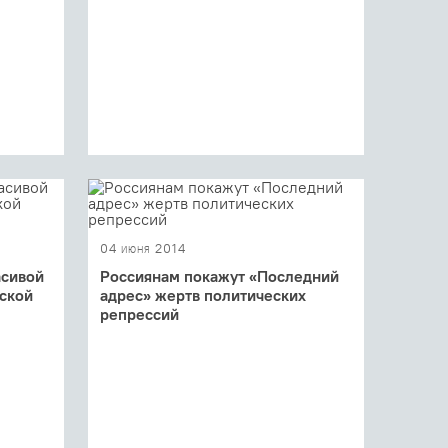
04 июня 2014
асивой
Россиянам покажут «Последний
ской
адрес» жертв политических
репрессий
«Люди
Журналист и издатель Сергей
еседуем
Пархоменко рассказал членам
ей
Христорождественского братства о
своем проекте «Последний адрес»