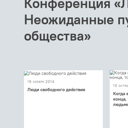
Конференция «Л
Неожиданные пу
общества»
18 ноября 2014
10 октя
Люди свободного действия
Когда 
Так называлась Международная
конца,
научно-практическая конференция,
людьм
которая в октябре прошла в Москве. У
этого названия было ...
«"Иметь
любишь"
в совре
тема одн