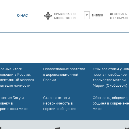
православное
фестиваль
библия
О НАС
богослужение
«преображе
ховные итоги
Православные братства
«Мы все стоим у нов
олюции в России:
в дореволюционной
порога»: свободное
лективный человек
России
творчество матери
рагедия личности
Марии (Скобцовой)
жение Богу и
Старшинство и
Общность, общение,
овеку в
иерархичность в
община в современ
временном мире
церкви и обществе
мире