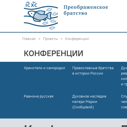
Главная
>
Проекты
>
Конференции
КОНФЕРЕНЦИИ
Хранители и самородки
Православные братства
Ду
в истории России
рев
кол
и т
Равнина русская
Духовное наследие
Слу
матери Марии
чел
(Скобцовой)
со