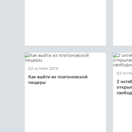
02 октября 2014
02 октя
Как выйти из платоновской
2 октя
пещеры
открыл
Завершился первый день
свобод
конференции «Люди свободного
действия. Неожиданные пути
Форум 
возрождения человека и общества»
разноо
организ
добров