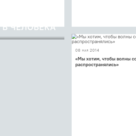
 В ЧЕЛОВЕКА
ми мы можем встретить на
 садах и школах. Как
08 мая 2014
«Мы хотим, чтобы волны с
распространялись»
В чем духовный смысл волон
инициатив, что мешает совр
людям включиться в социальн
ответственное действие...