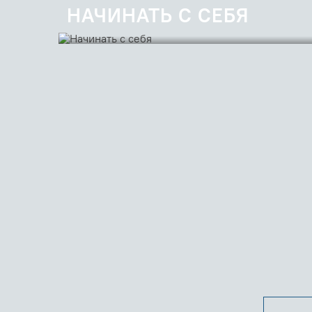
НАЧИНАТЬ С СЕБЯ
Рецептом «противоядия» от национализма, шовиниз
мыслить делятся участники семинара «Можно ли восп
достоинство?»