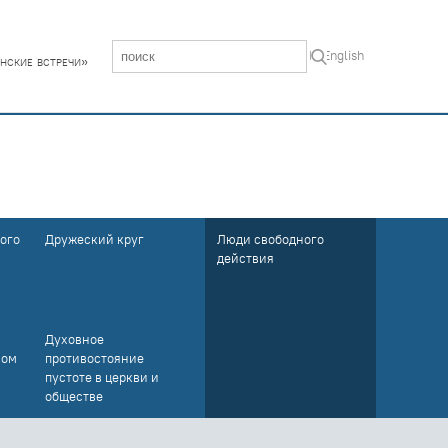
In English
нские встречи»
ого
Дружеский круг
Люди свободного
действия
Духовное
ном
противостояние
пустоте в церкви и
обществе