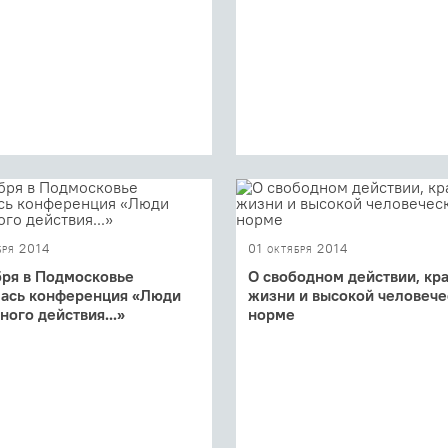
бря 2014
01 октября 2014
бря в Подмосковье
О свободном действии, кр
ась конференция «Люди
жизни и высокой человече
ного действия...»
норме
собрал представителей
В преддверии конференции 
бразных движений и
свободного действия…» мы б
аций, сложившихся на
с главой ее оргкомитета Юли
ольной основе
Балакшиной