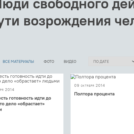
юди свободного дей
ти возрождения че
ВСЕ МАТЕРИАЛЫ
ФОТО
ВИДЕО
09 октября 2014
бря 2014
Полтора процента
есть готовность идти до
Видео: 2-3 октября прошла
 то дело «обрастает»
конференция «Люди свободно
и
действия»
 мужество защищать то, что
*: пути сохранения культуры
менной России» – так звучала
ой из ...