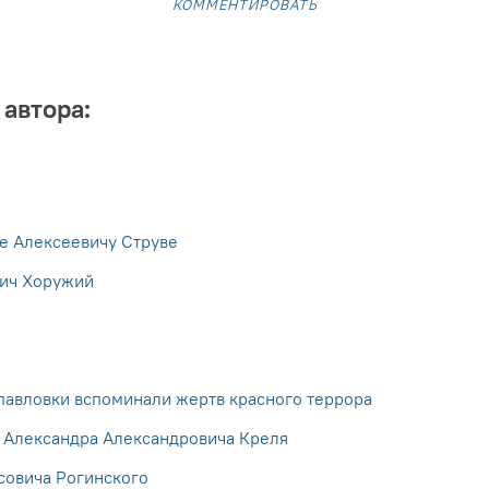
комментировать
 автора:
е Алексеевичу Струве
ич Хоружий
павловки вспоминали жертв красного террора
ы Александра Александровича Креля
совича Рогинского