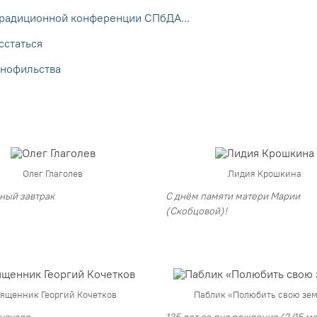
традиционной конференции СПбДА...
статься
янофильства
Олег Глаголев
Лидия Крошкина
ный завтрак
С днём памяти матери Марии
(Скобцовой)!
ященник Георгий Кочетков
Паблик «Полюбить свою зе
начало
135 лет со дня рождения (2/15 м