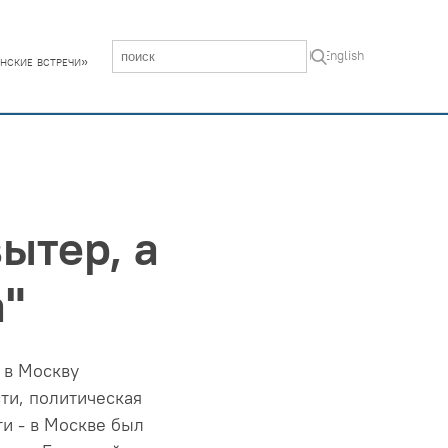
In English
нские встречи»
вытер, а
а"
 в Москву
ти, политическая
и - в Москве был