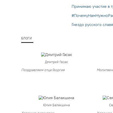
Принимаю участие в 
#ПочемуНамНужноРас
Гнездо русского слав
БЛОГИ
Дмитрий Гасак
Поздравляем отца Георгия
Молитвен
Юлия Балакшина
Св
Хорошие дискуссии
Хорошее 