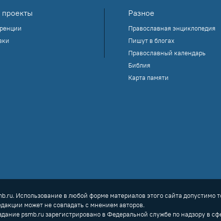
 проекты
Разное
ренции
Православная энциклопедия
вки
Пишут в блогах
Православный календарь
Библия
Карта памяти
mb.ru. Использование в любой форме материалов этого сайта допустимо т
дакции может не совпадать с мнением авторов.
здание psmb.ru зарегистрировано в Федеральной службе по надзору в с