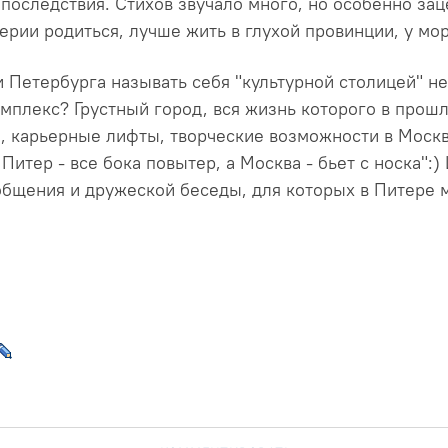
 последствия. Стихов звучало много, но особенно за
ерии родиться, лучше жить в глухой провинции, у моря
 Петербурга называть себя "культурной столицей" н
плекс? Грустный город, вся жизнь которого в прошл
, карьерные лифты, творческие возможности в Моск
Питер - все бока повытер, а Москва - бьет с носка":)
общения и дружеской беседы, для которых в Питере