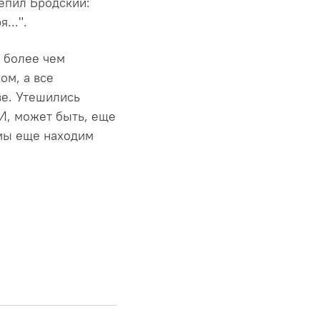
цепил Бродский:
...".
е более чем
ом, а все
ве. Утешились
 И, может быть, еще
 мы еще находим