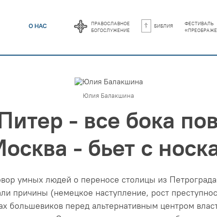
православное
фестиваль
библия
О НАС
богослужение
«преображе
Юлия Балакшина
Питер - все бока по
осква - бьет с носк
овор умных людей о переносе столицы из Петрограда
ли причины (немецкое наступление, рост преступнос
ах большевиков перед альтернативным центром власт