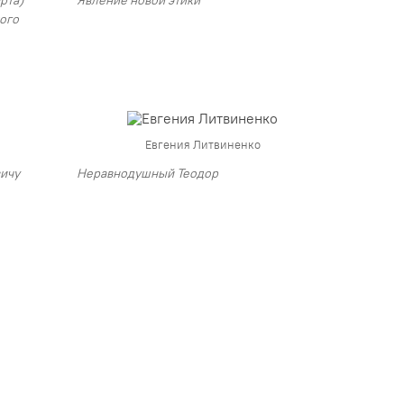
ого
Евгения Литвиненко
вичу
Неравнодушный Теодор