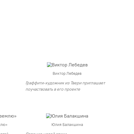
Виктор Лебедев
Граффити-художник из Твери приглашает
поучаствовать в его проекте
млю»
Юлия Балакшина
арта)
Явление новой этики