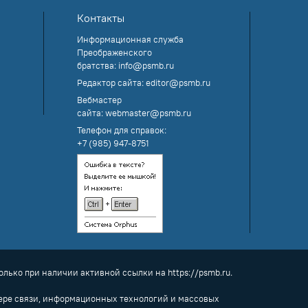
Контакты
Информационная служба
Преображенского
братства:
info@psmb.ru
Редактор сайта:
editor@psmb.ru
Вебмастер
сайта:
webmaster@psmb.ru
Телефон для справок:
+7 (985) 947-8751
олько при наличии активной ссылки на https://psmb.ru.
фере связи, информационных технологий и массовых