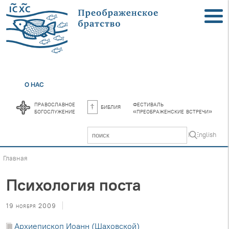
О НАС
православное
фестиваль
библия
богослужение
«преображенские встречи»
In English
Главная
Психология поста
19 ноября 2009
Архиепископ Иоанн (Шаховской)