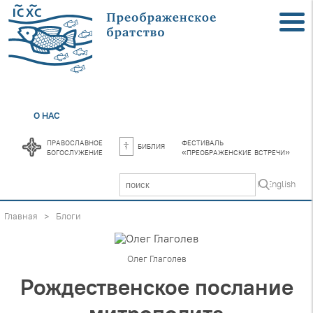
О НАС
православное
фестиваль
библия
богослужение
«преображенские встречи»
In English
Главная
>
Блоги
Олег Глаголев
Рождественское послание