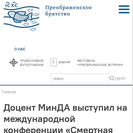
О НАС
православное
фестиваль
библия
богослужение
«преображенские встречи»
In English
Главная
Доцент МинДА выступил на
международной
конференции «Смертная