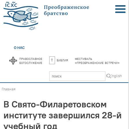
О НАС
православное
фестиваль
библия
богослужение
«преображенские встречи»
In English
Главная
В Свято-Филаретовском
институте завершился 28-й
учебный год