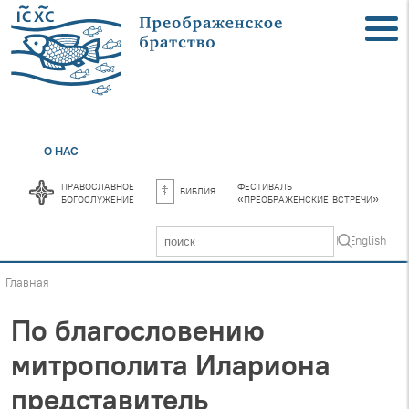
О НАС
православное
фестиваль
библия
богослужение
«преображенские встречи»
In English
Главная
По благословению
митрополита Илариона
представитель