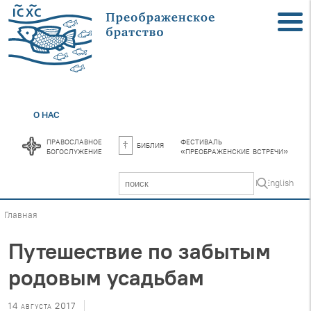
О НАС
православное
фестиваль
библия
богослужение
«преображенские встречи»
In English
Главная
Путешествие по забытым
родовым усадьбам
14 августа 2017