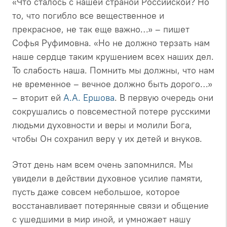
«Что сталось с нашей страной Российской? Но
то, что погибло все вещественное и
прекрасное, не так еще важно…» – пишет
Софья Руфимовна. «Но не должно терзать нам
наше сердце таким крушением всех наших дел.
То слабость наша. Помнить мы должны, что нам
не временное – вечное должно быть дорого…»
– вторит ей
А.А. Ершова
. В первую очередь они
сокрушались о повсеместной потере русскими
людьми духовности и веры и молили Бога,
чтобы Он сохранил веру у их детей и внуков.
Этот день нам всем очень запомнился. Мы
увидели в действии духовное усилие памяти,
пусть даже совсем небольшое, которое
восстанавливает потерянные связи и общение
с ушедшими в мир иной, и умножает нашу