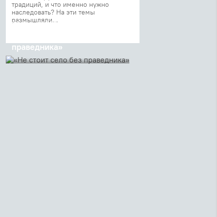
традиций, и что именно нужно
наследовать? На эти темы
размышляли...
08 августа 2018
«Не стоит село без
праведника»
В очередной раз взрослые,
молодежь и подростки
Преображенского братства – 170
человек – собрались вместе,
чтобы отправиться в путешествие
в поисках русского человека и
русского ...