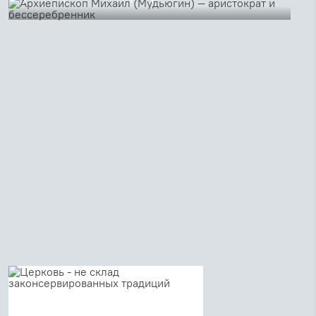
В Петербурге по благословению митрополита
Варсонофия прошел вечер памяти архиепископа
Михаила (Мудьюгина, 1912 - 2000), посвященный
пятидесятилетию его епископской хиротонии