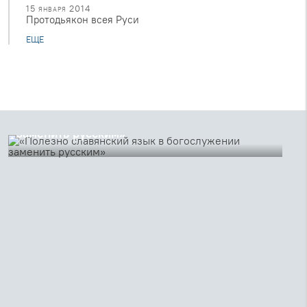
15 января 2014
Протодьякон всея Руси
ЕЩЕ
18 июня 2019
«Полезно славянский язык в богослужении
заменить русским»
К 180-летию со дня рождения Архангельского епископа
Иоанникия (Казанского) публикуем его выдающийся
отзыв Синоду о реформе Русской церкви