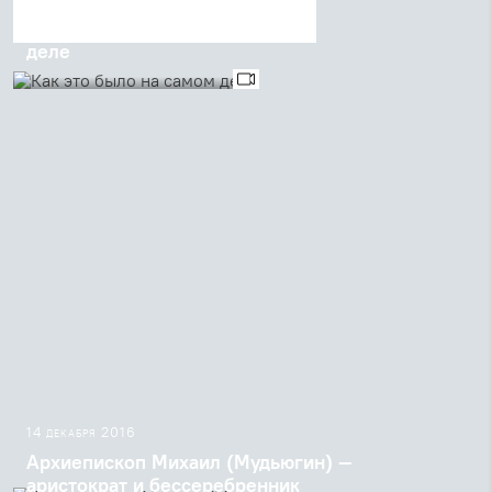
Как это было на самом
деле
В этом году в день Всех
святых, в земле Российской
просиявших, мы вспоминали
печальные события
двадцатилетней давности,
произошедшие в храме
Успения в Печатниках,
вследствие ...
14 декабря 2016
Архиепископ Михаил (Мудьюгин) —
аристократ и бессеребренник