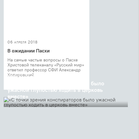
06 апреля 2018
В ожидании Пасхи
На самые частые вопросы о Пасхе
Христовой телеканалу «Русский мир»
ответил профессор СФИ Александр
Копировский
03 февраля 2018
«С точки зрения конспираторов было
ужасной глупостью ходить в церковь
вместе»
30 лет назад произошло важное событие: появилась
группа молодых людей, решивших жить в церкви
вместе. Как христианская община избежала
преследования КГБ, нужны ли церкви 20-летние...