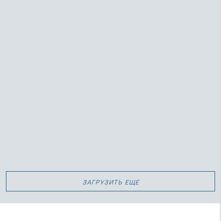
Утрени в Неделю преподобной Марии Египетской
(видео)
загрузить еще