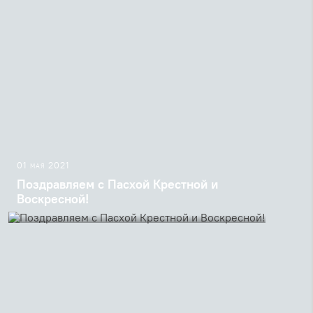
01 мая 2021
Поздравляем с Пасхой Крестной и
Воскресной!
Пасхальные песнопения в переводе священника
Георгия Кочеткова