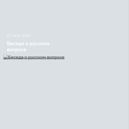
21 июля 2021
Беседа о русском
вопросе
Разговор Романа-Чингиза
Бахадова с отцом Георгием
Кочетковым о русском
вопросе