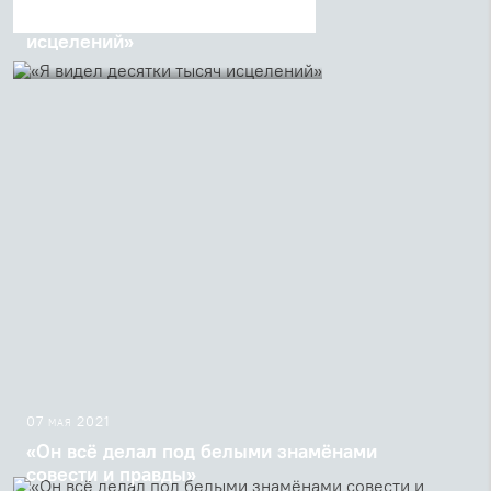
«Я видел десятки тысяч
исцелений»
Проповедь священника Георгия
Кочеткова после Утрени в Неделю о
Фоме
07 мая 2021
«Он всё делал под белыми знамёнами
совести и правды»