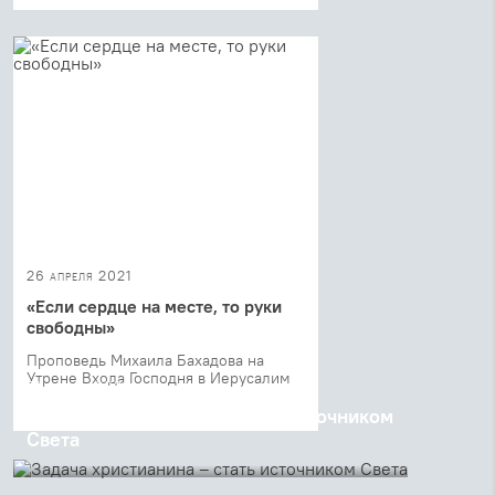
26 апреля 2021
«Если сердце на месте, то руки
свободны»
Проповедь Михаила Бахадова на
Утрене Входа Господня в Иерусалим
21 апреля 2021
Задача христианина – стать источником
Света
Проповедь священника Георгия Кочеткова после