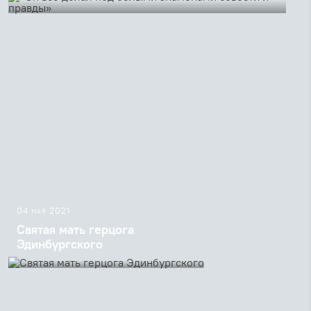
Пять лет назад закончил свой земной путь Никита
Струве
04 мая 2021
Святая мать герцога
Эдинбургского
Племянница и наследница
преподобномученицы Елизаветы
Фёдоровны