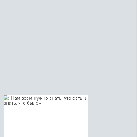
воспоминаний Александры Алексеевны Ершовой «В
тюрьме в 1920 году». В презентации приняли ...