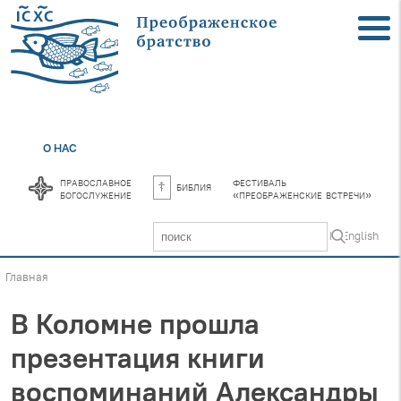
О НАС
православное
фестиваль
библия
богослужение
«преображенские встречи»
In English
Главная
В Коломне прошла
презентация книги
воспоминаний Александры