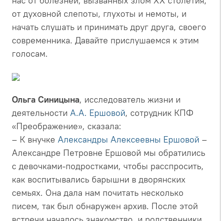
нас от болезней, вызванных злом XX столетия,
от духовной слепоты, глухоты и немоты, и
начать слушать и принимать друг друга, своего
современника. Давайте прислушаемся к этим
голосам.
Ольга Синицына
, исследователь жизни и
деятельности
А.А. Ершовой
, сотрудник КПФ
«Преображение», сказала:
– К внучке
Александры Алексеевны Ершовой
–
Александре Петровне Ершовой мы обратились
с девочками-подростками, чтобы расспросить,
как воспитывались барышни в дворянских
семьях. Она дала нам почитать несколько
писем, так был обнаружен архив. После этой
встречи началось знакомство, и родственники