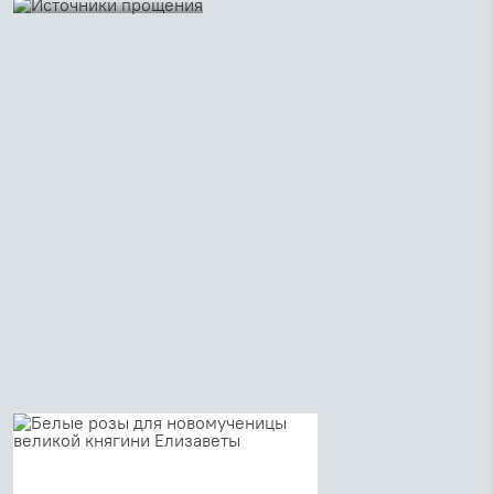
Что такое прощение?
Возможно ли
христианину простить
такие преступления
перед человечеством,
как ГУЛАГ, геноцид,
холокост? Что делать,
когда простить
невозможно? Три
христианина –...