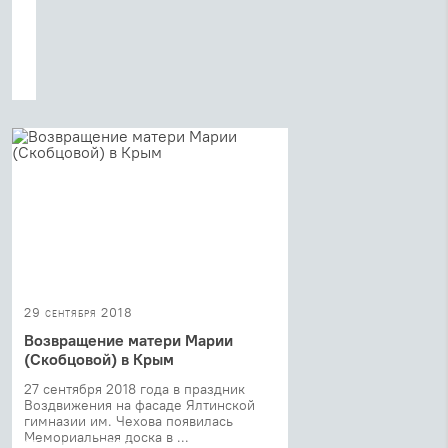
в
Россию,
которое
организовал
немецкий
католический
священник
Манфред
Дезелерс,
...
29 сентября 2018
Возвращение матери Марии
(Скобцовой) в Крым
27 сентября 2018 года в праздник
Воздвижения на фасаде Ялтинской
гимназии им. Чехова появилась
Мемориальная доска в ...
25 сентября 2018