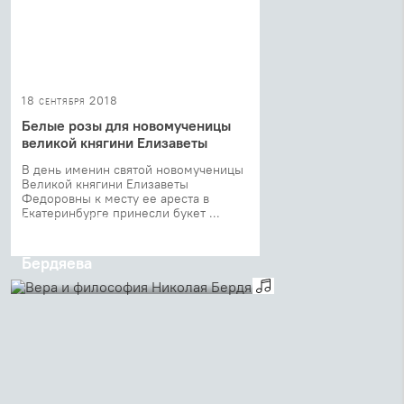
18 сентября 2018
Белые розы для новомученицы
великой княгини Елизаветы
В день именин святой новомученицы
Великой княгини Елизаветы
Федоровны к месту ее ареста в
Екатеринбурге принесли букет ...
17 сентября 2018
Вера и философия Николая
Бердяева
Священник Георгий Кочетков в гостях у
Алексея Козырева в эфире радио
«Вера» (Аудио)