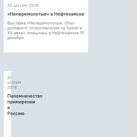
20 декабря 2018
«Неперемолотые» в Нефтекамске
Выставка «Неперемолотые. Опыт
духовного сопротивления на Урале в
ХХ веке» открылась в Нефтекамске 15
декабря
21
октября
2018
Паломничество
примирения
в
Россию
Фильм
о
паломничестве
поляков