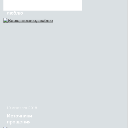
Верю, помню,
люблю
Сегодня, в день
отдания праздника
Рождества
Богородицы, отошла
ко Господу София
Георгиевна Федина.
19 сентября 2018
Источники
прощения