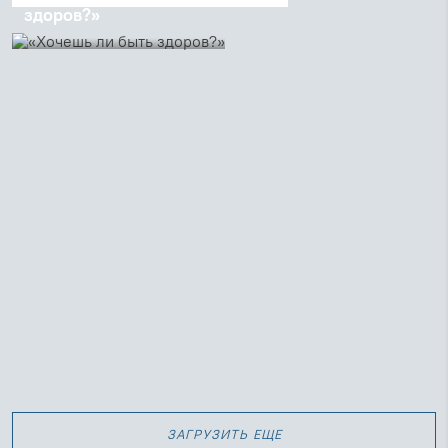
здоров?»
Проповедь священника
Георгия Кочеткова на
литургии после чтения
Евангелия (Ин 5:1–15) в
Неделю о расслабленном
(Владимирский собор, 1991
г.)
загрузить еще