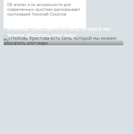
Об агапах и их актуальности для
современных христиан рассказывает
протоиерей Николай Соколов
21 августа 2018
«Любовь Христова есть сила, которой мы
можем обогатить этот мир»
Проповедь ректора СФИ священника Георгия Кочеткова
на литургии в храме Христа Спасителя накануне
праздника Преображения Господня, 18 августа 2018 года