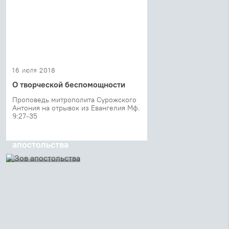
16 июля 2018
О творческой беспомощности
Проповедь митрополита Сурожского
Антония на отрывок из Евангелия Мф.
9:27-35
11 июля 2018
Зов
апостольства
12 июля Церковь
чтит память
первоверховных
апостолов Петра
и Павла