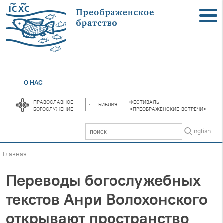
О НАС
православное
фестиваль
библия
богослужение
«преображенские встречи»
In English
Главная
Переводы богослужебных
текстов Анри Волохонского
открывают пространство