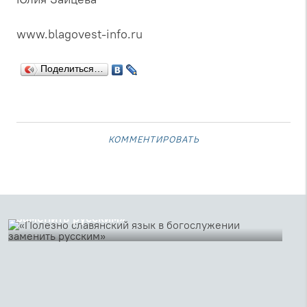
www.blagovest-info.ru
Поделиться…
комментировать
18 июня 2019
«Полезно славянский язык в богослужении
заменить русским»
К 180-летию со дня рождения Архангельского епископа
Иоанникия (Казанского) публикуем его выдающийся
отзыв Синоду о реформе Русской церкви