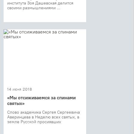
института Зоя Дашевская делится
своими размышлениями ...
14 июня 2018
«Мы отсиживаемся за спинами
святых»
Слово академика Сергея Сергеевича
Аверинцева в Неделю всех святых, в
земле Русской просиявших
28 апреля 2018
«Хочешь ли быть