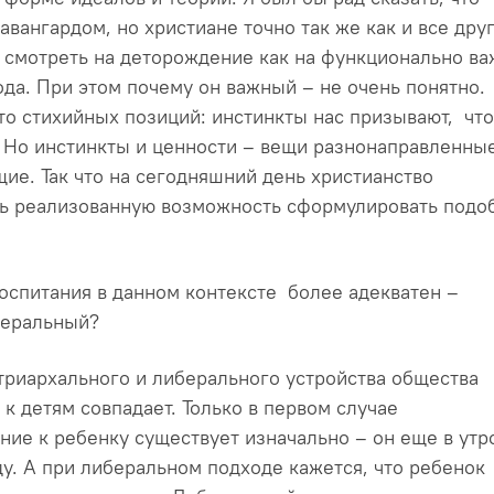
авангардом, но христиане точно так же как и все дру
 смотреть на деторождение как на функционально в
да. При этом почему он важный – не очень понятно.
-то стихийных позиций: инстинкты нас призывают, чт
 Но инстинкты и ценности – вещи разнонаправленные
ие. Так что на сегодняшний день христианство
шь реализованную возможность сформулировать подо
оспитания в данном контексте более адекватен –
беральный?
триархального и либерального устройства общества
к детям совпадает. Только в первом случае
ие к ребенку существует изначально – он еще в утр
у. А при либеральном подходе кажется, что ребенок