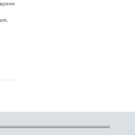
 время
и
ция,
ЛЬ ЧЕЛОВЕКА
ли современный человек задумывается о своем