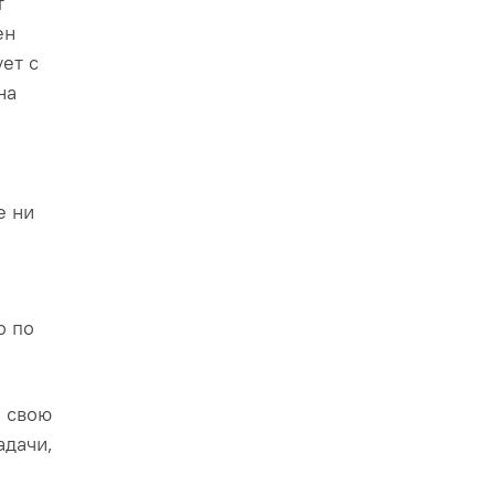
т
ен
ет с
на
е ни
о по
а свою
адачи,