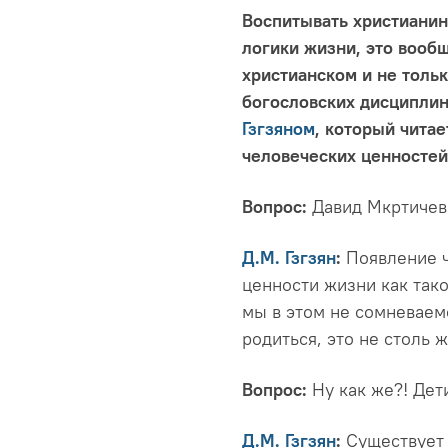
Воспитывать христианина
логики жизни, это вообщ
христианском и не тол
богословских дисциплин
Гзгзяном
, который читае
человеческих ценностей
Вопрос:
Давид Мкртичев
Д.М. Гзгзян
:
Появление ч
ценности жизни как так
мы в этом не сомневаем
родиться, это не столь 
Вопрос:
Ну как же?! Дет
Д.М. Гзгзян
:
Существует 