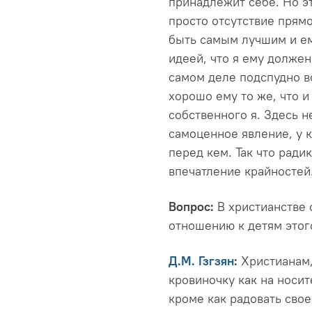
принадлежит себе. Но э
просто отсутствие прям
быть самым лучшим и ем
идеей, что я ему должен
самом деле подспудно в
хорошо ему то же, что и
собственного я. Здесь н
самоценное явление, у 
перед кем. Так что ради
впечатление крайностей
Вопрос:
В христианстве 
отношению к детям этог
Д.М. Гзгзян
:
Христианам,
кровиночку как на носит
кроме как радовать свое