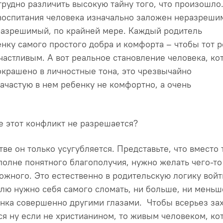
рудно различить высокую тайну того, что произошло
е воспитания человека изначально заложен неразреш
разрешимый, по крайней мере. Каждый родитель
нку самого простого добра и комфорта – чтобы тот р
частливым. А вот реальное становление человека, ко
окрашено в личностные тона, это чрезвычайно
ачастую в нем ребенку не комфортно, а очень
е этот конфликт не разрешается?
тве он только усугубляется. Представьте, что вместо 
полне понятного благополучия, нужно желать чего-то
жного. Это естественно в родительскую логику войт
елю нужно себя самого сломать, ни больше, ни меньш
енка совершенно другими глазами. Чтобы всерьез за
ся ну если не христианином, то живым человеком, ко