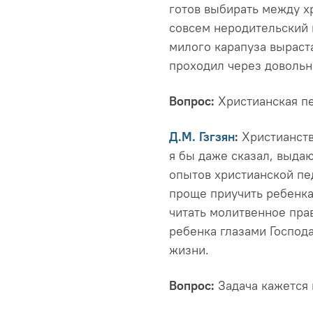
готов выбирать между х
совсем неродительский в
милого карапуза выраста
проходил через довольн
Вопрос:
Христианская пе
Д.М. Гзгзян
:
Христианств
я бы даже сказал, выда
опытов христианской пе
проще приучить ребенка 
читать молитвенное пра
ребенка глазами Господ
жизни.
Вопрос:
Задача кажется