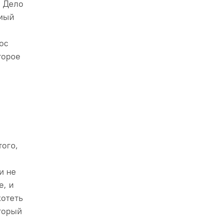
. Дело
имый
ос
торое
того,
и не
е, и
хотеть
торый