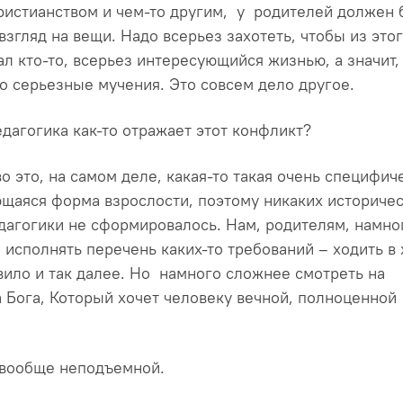
ристианством и чем-то другим, у родителей должен 
згляд на вещи. Надо всерьез захотеть, чтобы из это
л кто-то, всерьез интересующийся жизнью, а значит,
о серьезные мучения. Это совсем дело другое.
дагогика как-то отражает этот конфликт?
о это, на самом деле, какая-то такая очень специфич
ющаяся форма взрослости, поэтому никаких историче
дагогики не сформировалось. Нам, родителям, намно
исполнять перечень каких-то требований – ходить в 
вило и так далее. Но намного сложнее смотреть на
а Бога, Который хочет человеку вечной, полноценной
 вообще неподъемной.