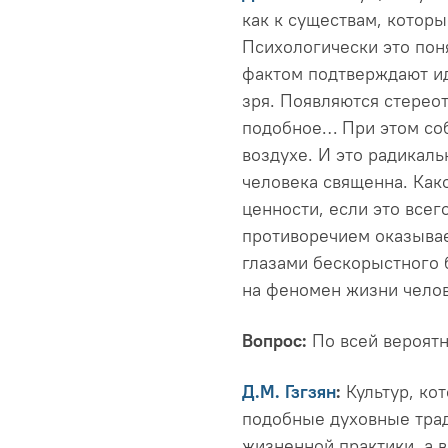
как к существам, котор
Психологически это пон
фактом подтверждают ид
зря. Появляются стерео
подобное… При этом соб
воздухе. И это радикаль
человека священна. Как
ценности, если это всег
противоречием оказывае
глазами бескорыстного 
на феномен жизни челов
Вопрос:
По всей вероятн
Д.М. Гзгзян
:
Культур, ко
подобные духовные трад
жизненной практики, а в