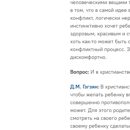
человеческими вещами т
в том, что в самой иде
конфликт, логически не
инстинктивно хочет ребе
здоровым, красивым и с
хоть как-то может быть 
конфликтный процесс. З
дискомфортно.
Вопрос:
И в христианств
Д.М. Гзгзян
:
В христианс
чтобы желать ребенку в
совершенно противополо
может. Для этого родит
смотреть на своего реб
своему ребенку сделать