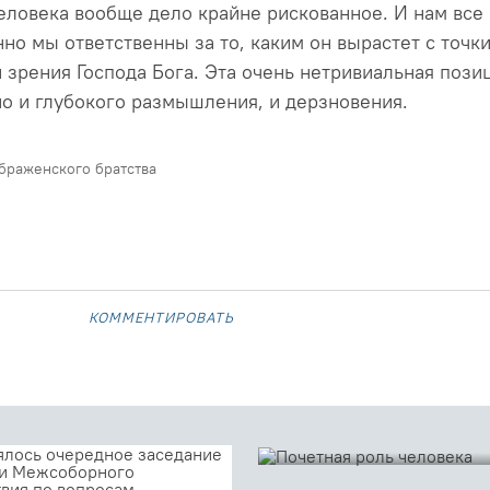
ловека вообще дело крайне рискованное. И нам все
но мы ответственны за то, каким он вырастет с точк
и зрения Господа Бога. Эта очень нетривиальная пози
 и глубокого размышления, и дерзновения.
раженского братства
комментировать
06 июня 2014
ПОЧЕТНАЯ РО
Что такое призвание? Часто 