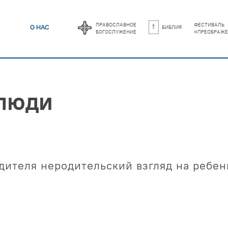
православное
фестиваль
библия
О НАС
богослужение
«преображе
 люди
дителя неродительский взгляд на ребен