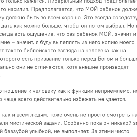
то только кажется. Либеральный подход предполагае
ого насилия. Предполагается, что МОЙ ребенок долж
у должно быть во всем хорошо. Это всегда соседству
 дать как можно больше, чтобы он потом выбрал. Но 
сегда есть ощущение, что раз ребенок МОЙ, значит и
 мне – значит, я буду вылеплять из него копию моего
ет такого библейского взгляда на человека как на
которого есть призвание только перед Богом и больш
кально они не отличаются, хотя внешне производят
.
отношение к человеку как к функции неприемлемо, н
о чаще всего действительно избежать не удается.
 как и всем людям, тоже очень не просто смотреть н
еля мистической задачи. Особенно пока он никакой з
й беззубой улыбкой, не выполняет. За этими чисто