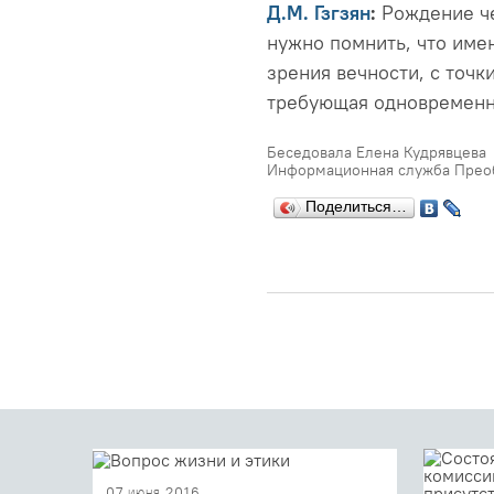
Д.М. Гзгзян
:
Рождение че
нужно помнить, что имен
зрения вечности, с точк
требующая одновременно
Беседовала Елена Кудрявцева
Информационная служба Преоб
Поделиться…
07 июня 2016