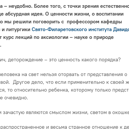
 – неудобно. Более того, с точки зрения естественн
е абсурдная идея. О ценности жизни, о воспитании
ько мы решили поговорить с профессором кафедры
 и литургики
Свято-Филаретовского института
Давид
т курс лекций по аксиологии – науке о природе
.
ич, деторождение – это ценность какого порядка?
еловека на свет нельзя оторвать от представления о
овой. Другое дело, что если применительно к своей 
ся, то относительно ребенка, которому только предс
же очевидно.
и зачастую являются смыслом жизни, светом в окошк
распространенное и весьма странное отношение к де