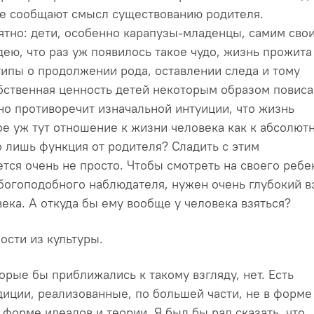
ые сообщают смысл существованию родителя.
ятно: дети, особенно карапузы-младенцы, самим сво
ею, что раз уж появилось такое чудо, жизнь прожита
типы о продолжении рода, оставлении следа и тому
ственная ценность детей некоторым образом повиса
но противоречит изначальной интуиции, что жизнь
ое уж тут отношение к жизни человека как к абсолют
о лишь функция от родителя? Сладить с этим
тся очень не просто. Чтобы смотреть на своего ребе
богоподобного наблюдателя, нужен очень глубокий в
ека. А откуда бы ему вообще у человека взяться?
ости из культуры.
торые бы приближались к такому взгляду, нет. Есть
иции, реализованные, по большей части, не в форме
 форме идеалов и теории. Я был бы рад сказать, что