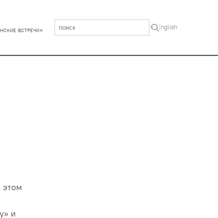
In English
нские встречи»
 этом
у» и