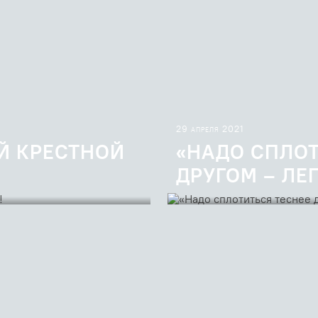
29 апреля 2021
Й КРЕСТНОЙ
«НАДО СПЛОТ
ДРУГОМ – ЛЕ
гия Кочеткова
Слово священномученика Серги
своей хиротонии