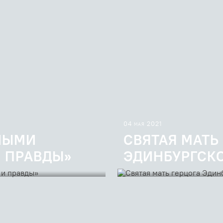
04 мая 2021
ЕЛЫМИ
СВЯТАЯ МАТЬ
 ПРАВДЫ»
ЭДИНБУРГСК
руве
Племянница и наследница п