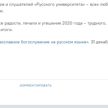
ров и слушателей «Русского университета» – всех лю
ю.
е радости, печали и утешения 2020 года – трудного, 
итоги.
вославное богослужение на русском языке»
. 31 декаб
комментировать
ЛЮДЕЙ ЗА ТО,
21 июля 2021
БЕСЕДА О РУ