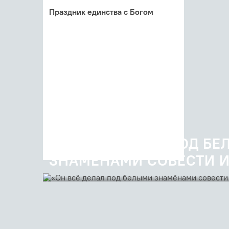
Праздник единства с Богом
Проповедь Дмитрия Гасака на
Изобразительных в Неделю
Антипасхи (видео)
07 мая 2021
«ОН ВСЁ ДЕЛАЛ ПОД Б
ЗНАМЁНАМИ СОВЕСТИ И
Пять лет назад закончил свой земной путь Никита Ст