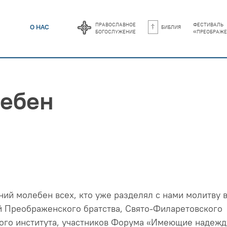
православное
фестиваль
библия
О НАС
богослужение
«преображе
лебен
ий молебен всех, кто уже разделял с нами молитву в
й Преображенского братства, Свято-Филаретовского
ого института, участников Форума «Имеющие надежд