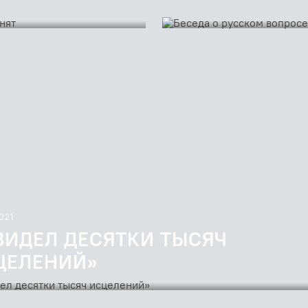
Разговор Романа-Чингиза Бах
вопросе
2021
 ВИДЕЛ ДЕСЯТКИ ТЫСЯЧ
ЦЕЛЕНИЙ»
дь священника Георгия Кочеткова после Утрени в Неделю о Фоме