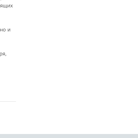
бящих
но и
ря,
ССКОМ ВОПРОСЕ