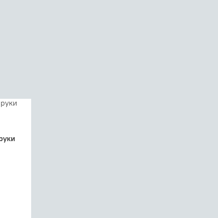
 руки
 на
усалим