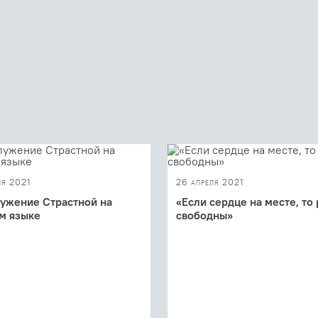
ля 2021
26 апреля 2021
ужение Страстной на
«Если сердце на месте, то
м языке
свободны»
Проповедь Михаила Бахадова
Утрене Входа Господня в Иер