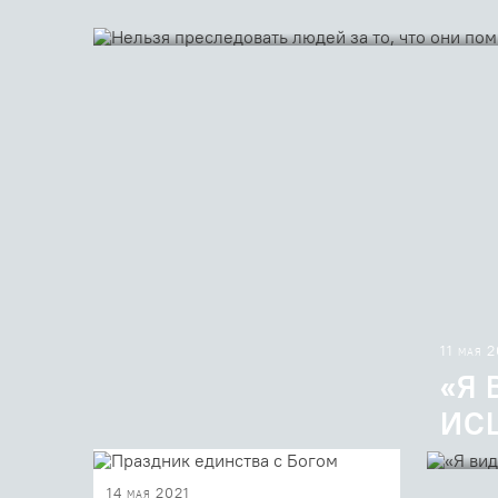
11 мая 
«Я
ИС
Пропове
14 мая 2021