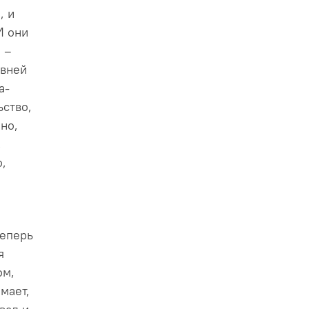
, и
И они
 –
евней
а-
ьство,
но,
,
о,
теперь
я
ом,
мает,