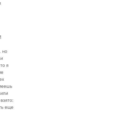
л
И
, но
 и
то я
ие
ех
умеешь
 или
взято:
сть еще