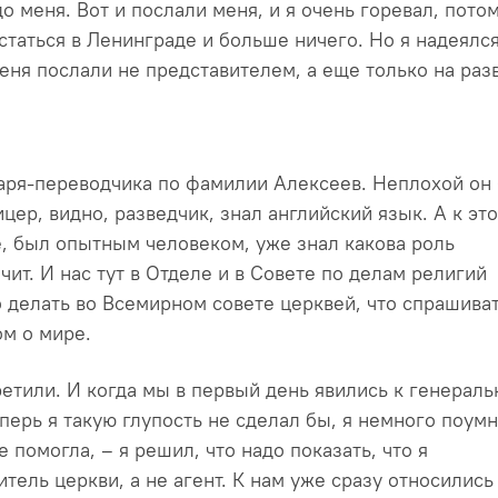
до меня. Вот и послали меня, и я очень горевал, потом
статься в Ленинграде и больше ничего. Но я надеялся
меня послали не представителем, а еще только на раз
аря-переводчика по фамилии Алексеев. Неплохой он
цер, видно, разведчик, знал английский язык. А к эт
е, был опытным человеком, уже знал какова роль
ачит. И нас тут в Отделе и в Совете по делам религий
 делать во Всемирном совете церквей, что спрашиват
ом о мире.
ретили. И когда мы в первый день явились к генерал
перь я такую глупость не сделал бы, я немного поумн
е помогла, – я решил, что надо показать, что я
тель церкви, а не агент. К нам уже сразу относились