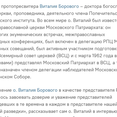
 протопресвитера
Виталия Борового
– доктора богос
еркви, проповедника, деятельного члена Попечитель
кого института. Во всем мире о. Виталий был извест
православной церкви Московского Патриархата: он
огих экуменических встречах, межправославных
дных конференциях, был включен в делегацию РПЦ 
ных совещаний, был активным участником подготовк
семирный совет церквей (ВСЦ) и с марта 1962 года в
рывами) представлял Московский Патриархат в ВСЦ, а
л назначен членом делегации наблюдателей Московск
анском Соборе.
ужение
о. Виталия Борового
в качестве представителя
лось завоевать доверие и уважение представителей
девших в те времена в каждом в представителе наше
й разведки», рассказывает сам о. Виталий в интервью