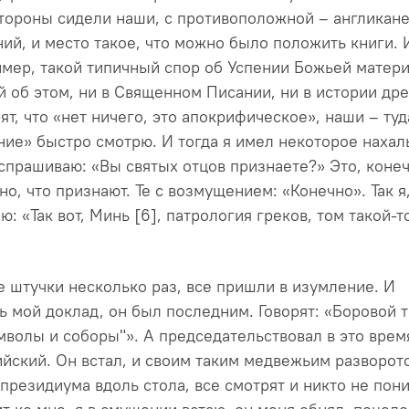
стороны сидели наши, с противоположной – англикане
ий, и место такое, что можно было положить книги. 
имер, такой типичный спор об Успении Божьей матери
й об этом, ни в Священном Писании, ни в истории др
ят, что «нет ничего, это апокрифическое», наши – туд
ение» быстро смотрю. И тогда я имел некоторое нахал
спрашиваю: «Вы святых отцов признаете?» Это, конеч
но, что признают. Те с возмущением: «Конечно». Так я
ю: «Так вот, Минь [6], патрология греков, том такой-т
е штучки несколько раз, все пришли в изумление. И
ь мой доклад, он был последним. Говорят: «Боровой 
мволы и соборы"». А председательствовал в это врем
йский. Он встал, и своим таким медвежьим разворот
 президиума вдоль стола, все смотрят и никто не пони