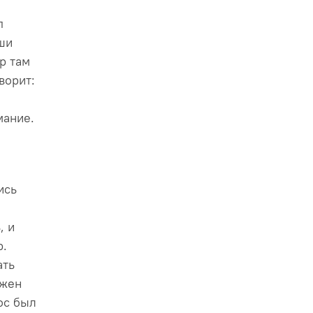
п
ши
р там
ворит:
мание.
ись
, и
р.
ать
лжен
ос был