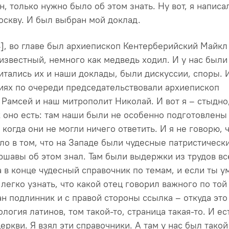
, только нужно было об этом знать. Ну вот, я написа
оскву. И был выбран мой доклад.
4], во главе был архиепископ Кентерберийский Майкл
 известный, немного как медведь ходил. И у нас были
итались их и наши доклады, были дискуссии, споры. 
иях по очереди председательствовали архиепископ
Рамсей и наш митрополит Николай. И вот я – стыдно
к оно есть: там наши были не особенно подготовлены
 когда они не могли ничего ответить. И я не говорю, ч
ло в том, что на Западе были чудесные патристическ
ршавы об этом знал. Там были выдержки из трудов вс
а в конце чудесный справочник по темам, и если ты 
легко узнать, что какой отец говорил важного по той
н подлинник и с правой стороны ссылка – откуда это 
ология латинов, том такой-то, страница такая-то. И е
еркви. Я взял эти справочники. А там у нас был такой