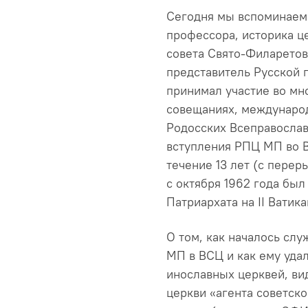
Сегодня мы вспоминаем
профессора, историка ц
совета Свято-Филаретовс
представитель Русской 
принимал участие во мн
совещаниях, междунаро
Родосских Всеправослав
вступления РПЦ МП во В
течение 13 лет (с пере
с октября 1962 года бы
Патриархата на II Ватик
О том, как началось сл
МП в ВСЦ и как ему уда
инославных церквей, ви
церкви «агента советско