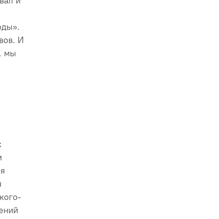
вал и
оды».
вов. И
, мы
х
м
ая
я
кого-
нений