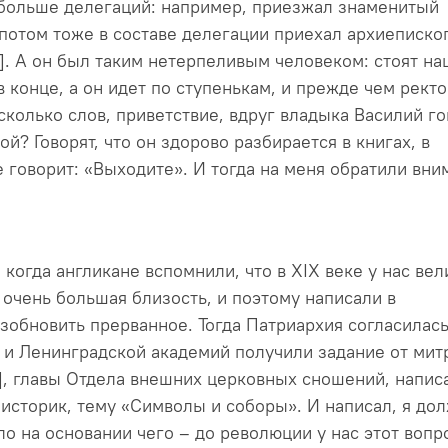
больше делегаций: например, приезжал знаменитый
 потом тоже в составе делегации приехал архиеписко
]. А он был таким нетерпеливым человеком: стоят на
 в конце, а он идет по ступенькам, и прежде чем ректо
есколько слов, приветствие, вдруг владыка Василий го
ой? Говорят, что он здорово разбирается в книгах, в
 говорит: «Выходите». И тогда на меня обратили вни
 когда англикане вспомнили, что в XIX веке у нас вел
 очень большая близость, и поэтому написали в
зобновить прерванное. Тогда Патриархия согласилась
и Ленинградской академий получили задание от мит
], главы Отдела внешних церковных сношений, напис
 историк, тему «Символы и соборы». И написал, я до
ло на основании чего – до революции у нас этот вопр