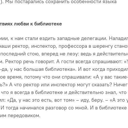
И). Мы постарались сохранить особенности языка
твиях любви к библиотеке
мии, к нам стали ездить западные делегации. Налади
наши ректор, инспектор, профессора в шеренгу стано
, последний стою, вперед не лезу: ведь я действитель
. Ректор речь говорит. А гости всегда спрашивают: «
-да, у нас большая библиотека». И вот когда приходи
ое время, потому что они спрашивали: «А у вас такие
?» А что ректор или инспектор могут сказать? Ничег
что я всегда в библиотеке и действительно знал, что 
ил: «Да, у нас это есть, вот том» – иду, беру. – «А это 
. И тогда начинался разговор со мной. И в библиотеке
ким передовиком.