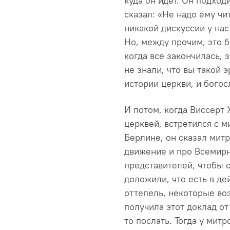
куда он идет. Он подход
сказал: «Не надо ему чи
никакой дискуссии у нас
Но, между прочим, это 
когда все закончилась, 
не знали, что вы такой э
истории церкви, и богос
И потом, когда Виссерт 
церквей, встретился с м
Берлине, он сказал мит
движение и про Всемирн
представителей, чтобы 
доложили, что есть в де
оттепель, некоторые во
получила этот доклад от
то послать. Тогда у мит