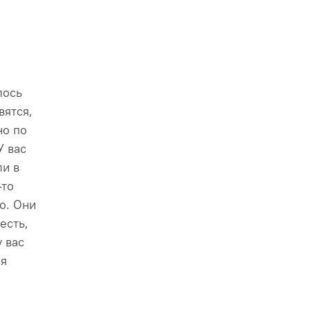
лось
вятся,
но по
У вас
ли в
-то
о. Они
есть,
у вас
 я