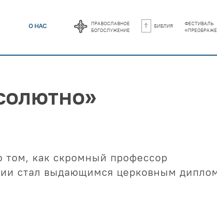
православное
фестиваль
библия
О НАС
богослужение
«преображе
солютно»
о том, как скромный профессор
мии стал выдающимся церковным дипло