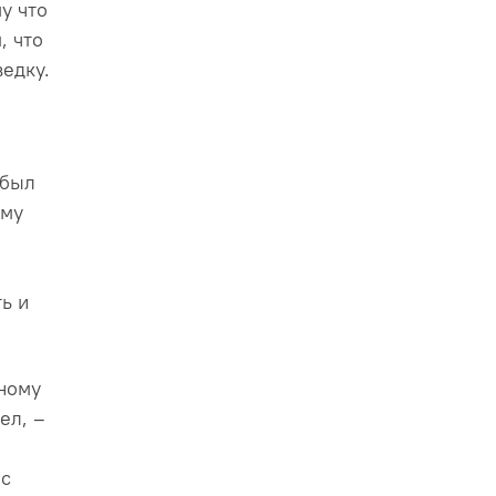
у что
, что
ведку.
 был
ому
ь и
ьному
ел, –
 с