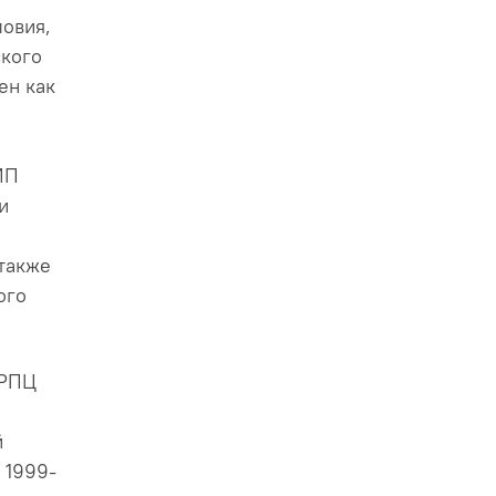
ловия,
ского
ен как
МП
и
 также
ого
 РПЦ
й
 1999-