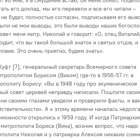
ит ко мне, я в смущении встаю, он меня обнял, поцело
тать его доклад, мы его перевели и все его читали –
 не будет, полностью согласен, подписываем его выв
были не мои выводы, это были выводы наших богосло
зовет меня митр. Николай и говорит: «О, отец Виталий
рудит, что вы такой большой знаток и святых отцов, и
ловия. Это очень приятно, будем знать».
Хуфт [7], генеральный секретарь Всемирного совета
итрополитом Борисом (Виком) где-то в 1956-57 гг. в
рополиту Борису: «Вы в 1948 году про экуменическое
ый совет церквей неправду написали. Пошлите свои
они своими глазами увидели и проверили факты, и ва
йствительности». А к этому времени началась недолг
зможности открылись к 1959 году. И когда Патриархи
 митрополита Бориса (Вика), возник вопрос, что надо 
рополита Николая и у патриарха Алексия никаких сом