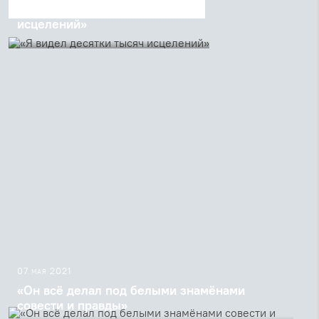
«Я видел десятки тысяч
исцелений»
Проповедь священника Георгия
Кочеткова после Утрени в Неделю о
Фоме
07 мая 2021
«Он всё делал под белыми знамёнами
совести и правды»