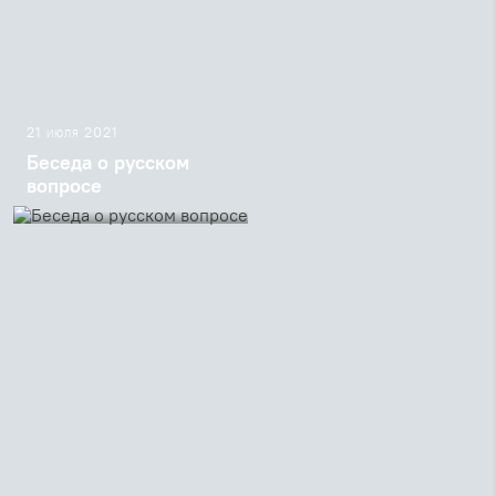
21 июля 2021
Беседа о русском
вопросе
Разговор Романа-Чингиза
Бахадова с отцом Георгием
Кочетковым о русском
вопросе