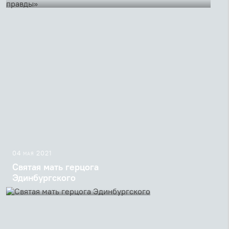
Пять лет назад закончил свой земной путь Никита
Струве
04 мая 2021
Святая мать герцога
Эдинбургского
Племянница и наследница
преподобномученицы Елизаветы
Фёдоровны