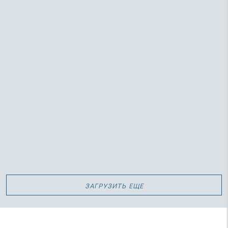
Утрени в Неделю преподобной Марии Египетской
(видео)
загрузить еще