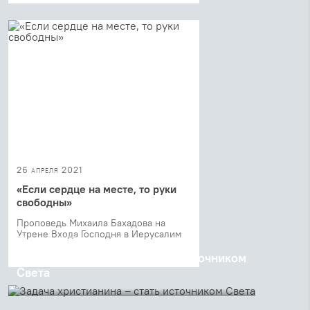
26 апреля 2021
«Если сердце на месте, то руки
свободны»
Проповедь Михаила Бахадова на
Утрене Входа Господня в Иерусалим
21 апреля 2021
Задача христианина – стать источником
Света
Проповедь священника Георгия Кочеткова после