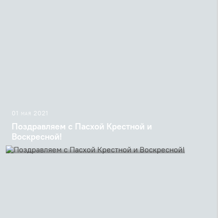
01 мая 2021
Поздравляем с Пасхой Крестной и
Воскресной!
Пасхальные песнопения в переводе священника
Георгия Кочеткова