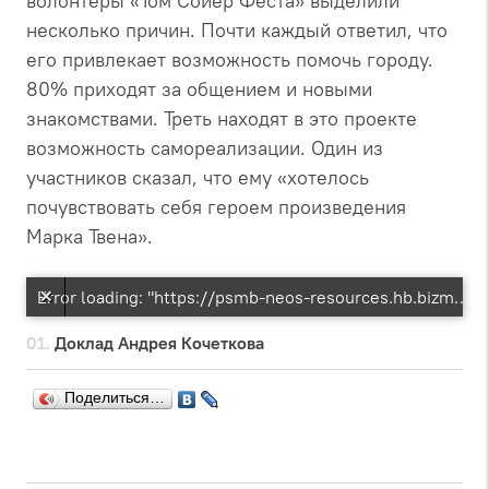
волонтёры «Том Сойер Феста» выделили
несколько причин. Почти каждый ответил, что
его привлекает возможность помочь городу.
80% приходят за общением и новыми
знакомствами. Треть находят в это проекте
возможность самореализации. Один из
участников сказал, что ему «хотелось
почувствовать себя героем произведения
Марка Твена».
Error loading: "https://psmb-neos-resources.hb.bizmrg.com/target/psmb/21e63d49a3859904df113e89c453389ae8e59380/04-10%20181107_273_3%20%D0%9F%D0%BB%D0%B5%D0%BD%20%D0%B7%D0%B0%D1%81-2%D1%87-%D0%BD_%D0%90%D0%92%D0%9A%D0%BE%D1%87%D0%B5%D1%82%D0%BA%D0%BE%D0%B2_%D0%94%D0%BE%D0%BA%D0%BB%D0%B0%D0%B4.mp3"
Доклад Андрея Кочеткова
Поделиться…