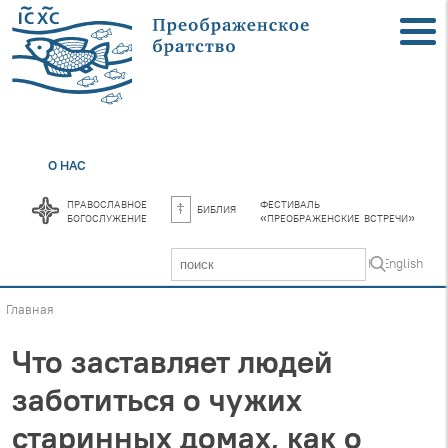
О НАС
православное
фестиваль
библия
богослужение
«преображенские встречи»
In English
Главная
Что заставляет людей
заботиться о чужих
старинных домах, как о